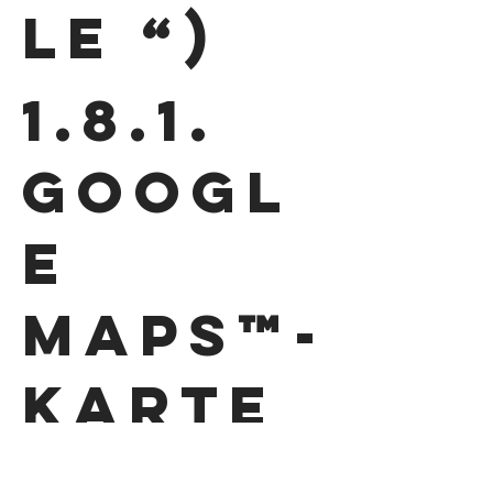
le “)
1.8.1.
Googl
e
Maps™-
Karte
nservi